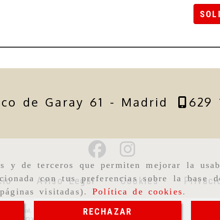
SOL
sco de Garay 61 -
Madrid
629 
as y de terceros que permiten mejorar la usab
cionada con tus preferencias sobre la base d
cio
Aviso Legal
Cookies
Privaci
páginas visitadas).
Política de cookies
.
RECHAZAR