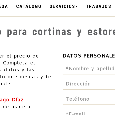
ESA
CATÁLOGO
SERVICIOS
TRABAJOS
 para cortinas y esto
er el
precio
de
DATOS PERSONAL
? Completa el
 datos y las
cto que deseas y te
ible.
iago Díaz
s de manera